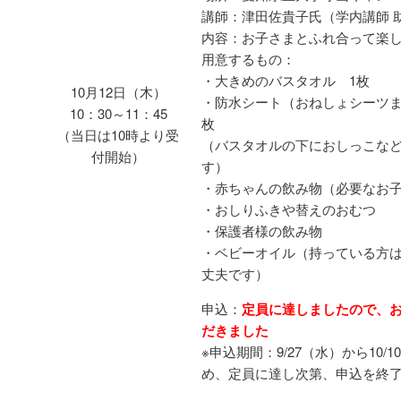
講師：津田佐貴子氏（学内講師 
内容：お子さまとふれ合って楽し
用意するもの：
・大きめのバスタオル 1枚
10月12日（木）
・防水シート（おねしょシーツま
10：30～11：45
枚
（当日は10時より受
（バスタオルの下におしっこな
付開始）
す）
・赤ちゃんの飲み物（必要なお
・おしりふきや替えのおむつ
・保護者様の飲み物
・ベビーオイル（持っている方
丈夫です）
申込：
定員に達しましたので、
だきました
※申込期間：9/27（水）から10
め、定員に達し次第、申込を終