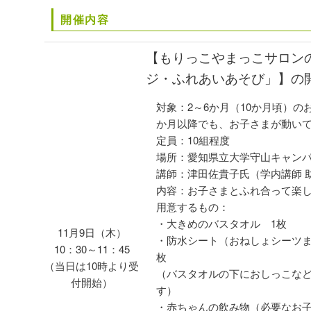
開催内容
【もりっこやまっこサロン
ジ・ふれあいあそび」】の
対象：2～6か月（10か月頃）の
か月以降でも、お子さまが動いて
定員：10組程度
場所：愛知県立大学守山キャン
講師：津田佐貴子氏（学内講師 
内容：お子さまとふれ合って楽し
用意するもの：
・大きめのバスタオル 1枚
11月9日（木）
・防水シート（おねしょシーツま
10：30～11：45
枚
（当日は10時より受
（バスタオルの下におしっこな
付開始）
す）
・赤ちゃんの飲み物（必要なお