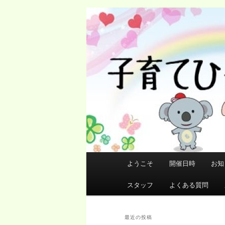
メ
サ
イ
ブ
ン
コ
コ
ン
ン
テ
テ
ン
ン
ツ
ツ
へ
へ
移
移
動
動
メ
ようこそ
開催日時
お知
イ
ン
スタッフ
よくある質問
メ
ニ
ュ
最近の投稿