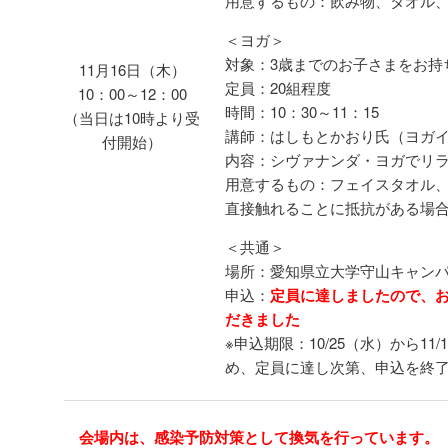
用意するもの：飲み物、タオル
＜ヨガ＞
対象：3歳までのお子さまをお持
11月16日（木）
定員：20組程度
10：00～12：00
時間：10：30～11：15
（当日は10時より受
講師：はしもとかおり氏（ヨガ
付開始）
内容：シヴァナンダ・ヨガでリラ
用意するもの：フェイスタオル
直接触れることに抵抗がある場
＜共通＞
場所：愛知県立大学守山キャン
申込：
定員に達しましたので、
だきました
※申込期限：10/25（水）から11
め、定員に達し次第、申込を終
会場内は、感染予防対策として換気を行っています。