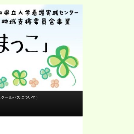
検
索
スクールバスについて）