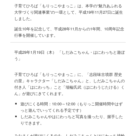
子育てひろば「もりっこやまっこ」は、本学の“魅力あふれる
大学づくり関連事業”の一環として、平成19年11月27日に誕生
しました。
誕生10年を記念して、平成28年11月からの1年間、10周年記念
行事を開催しています。
平成29年1月19日（木） 「しだみこちゃん・はにわっちと遊ぼ
う」
子育てひろば「もりっこやまっこ」に、「志段味古墳群 歴史
の里」キャラクター「しだみこちゃん」と、しだみこちゃんの
付き人「はにわっち」こと「埴輪氏武（はにわうじたける）く
ん」が遊びにきてくれます。
遊びにくる時間：10:00～12:00（もりっこ開催時間中はず
っと遊んでいってくれる予定です）
しだみこちゃんやはにわっちと写真を撮ったり、握手した
りできます。
みなさんが遊びにくるのを、しだみこちゃんとはにわっち埴輪