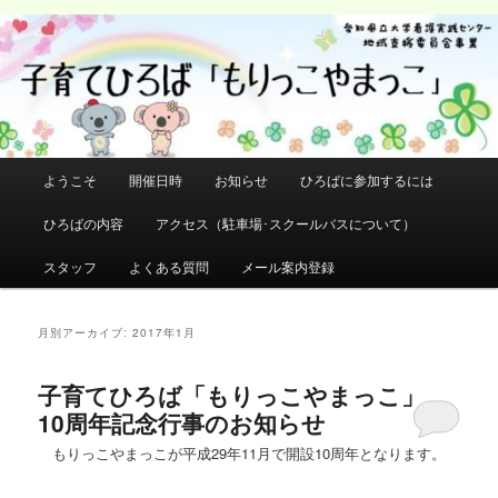
メ
サ
イ
ブ
検
ン
コ
索
コ
ン
ン
テ
テ
ン
ン
ツ
メ
ようこそ
開催日時
お知らせ
ひろばに参加するには
ツ
へ
イ
へ
移
ン
ひろばの内容
アクセス（駐車場･スクールバスについて）
移
動
メ
動
ニ
スタッフ
よくある質問
メール案内登録
ュ
ー
月別アーカイブ:
2017年1月
子育てひろば「もりっこやまっこ」
10周年記念行事のお知らせ
もりっこやまっこが平成29年11月で開設10周年となります。