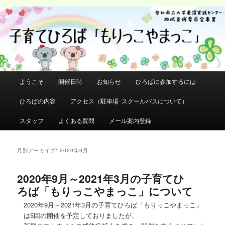
メ
サ
イ
ブ
検
ン
コ
索
コ
ン
ン
テ
テ
ン
ン
ツ
メ
ようこそ
開催日時
お知らせ
ひろばに参加するには
ツ
へ
イ
へ
移
ン
ひろばの内容
アクセス（駐車場･スクールバスについて）
移
動
メ
動
ニ
スタッフ
よくある質問
メール案内登録
ュ
ー
月別アーカイブ:
2020年9月
2020年9月～2021年3月の子育てひ
ろば「もりっこやまっこ」について
2020年9月～2021年3月の子育てひろば「もりっこやまっこ」
は5回の開催を予定しておりましたが、