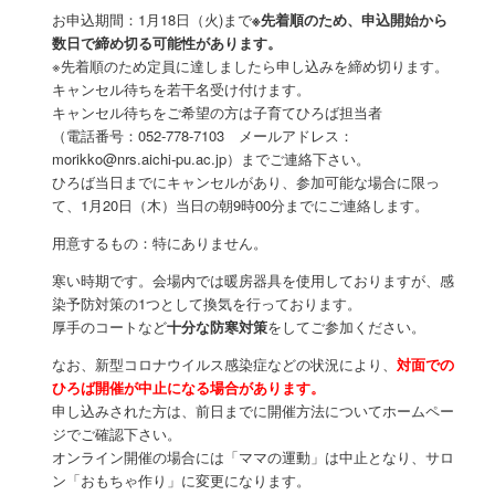
お申込期間：1月18日（火)まで
※先着順のため、申込開始から
数日で締め切る可能性があります。
※先着順のため定員に達しましたら申し込みを締め切ります。
キャンセル待ちを若干名受け付けます。
キャンセル待ちをご希望の方は子育てひろば担当者
（電話番号：052-778-7103 メールアドレス：
morikko@nrs.aichi-pu.ac.jp）までご連絡下さい。
ひろば当日までにキャンセルがあり、参加可能な場合に限っ
て、1月20日（木）当日の朝9時00分までにご連絡します。
用意するもの：特にありません。
寒い時期です。会場内では暖房器具を使用しておりますが、感
染予防対策の1つとして換気を行っております。
厚手のコートなど
十分な防寒対策
をしてご参加ください。
なお、新型コロナウイルス感染症などの状況により、
対面での
ひろば開催が中止になる場合があります。
申し込みされた方は、前日までに開催方法についてホームペー
ジでご確認下さい。
オンライン開催の場合には「ママの運動」は中止となり、サロ
ン「おもちゃ作り」に変更になります。