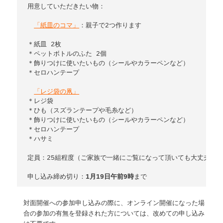
用意していただきたい物：

「紙皿のコマ」
：親子で2つ作ります

＊紙皿 2枚　　

＊ペットボトルのふた 2個　　　

＊飾りつけに使いたいもの（シールやカラーペンなど）

＊セロハンテープ

＊レジ袋

＊ひも（スズランテープや毛糸など）

＊飾りつけに使いたいもの（シールやカラーペンなど）

＊セロハンテープ

＊ハサミ

定員：25組程度（ご家族で一緒にご覧になって頂いても大丈夫です
申し込み締め切り：
1月19日午前9時
まで
対面開催への参加申し込みの際に、オンライン開催になった場
合の参加の有無を登録された方については、改めての申し込み