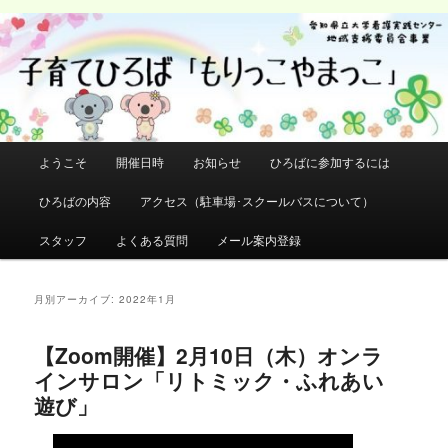
メ
サ
イ
ブ
検
ン
コ
索
コ
ン
ン
テ
テ
ン
ン
ツ
メ
ようこそ
開催日時
お知らせ
ひろばに参加するには
ツ
へ
イ
へ
移
ン
ひろばの内容
アクセス（駐車場･スクールバスについて）
移
動
メ
動
ニ
スタッフ
よくある質問
メール案内登録
ュ
ー
月別アーカイブ:
2022年1月
【Zoom開催】2月10日（木）オンラ
インサロン「リトミック・ふれあい
遊び」