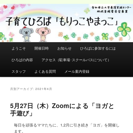
メ
サ
イ
ブ
検
ン
コ
索
コ
ン
ン
テ
テ
ン
ン
ツ
メ
ようこそ
開催日時
お知らせ
ひろばに参加するには
ツ
へ
イ
へ
移
ン
ひろばの内容
アクセス（駐車場･スクールバスについて）
移
動
メ
動
ニ
スタッフ
よくある質問
メール案内登録
ュ
ー
月別アーカイブ:
2021年4月
5月27日（木）Zoomによる「ヨガと
手遊び」
毎日を頑張るママたちに、1,2月に引き続き「ヨガ」を開催し
ます。