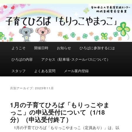
メ
サ
イ
ブ
検
ン
コ
索
コ
ン
ン
テ
テ
ン
ン
ツ
メ
ようこそ
開催日時
お知らせ
ひろばに参加するには
ツ
へ
イ
へ
移
ン
ひろばの内容
アクセス（駐車場･スクールバスについて）
移
動
メ
動
ニ
スタッフ
よくある質問
メール案内登録
ュ
ー
月別アーカイブ:
2023年11月
1月の子育てひろば「もりっこやま
っこ」の申込受付について（1/18
分）（申込受付終了）
1月の子育てひろば「もりっこやまっこ（定員あり）」は、以