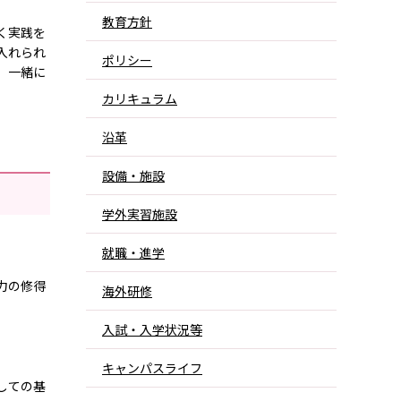
教育方針
く実践を
入れられ
ポリシー
。一緒に
カリキュラム
沿革
設備・施設
学外実習施設
就職・進学
力の修得
海外研修
入試・入学状況等
キャンパスライフ
しての基