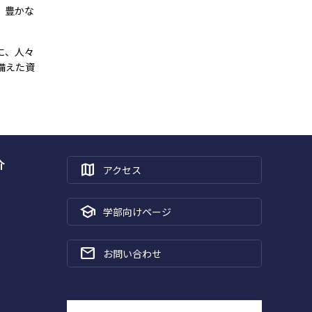
、豊かな
に、人々
備えた資
介
map
アクセス
school
学部向けページ
mail
お問い合わせ