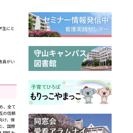
学生にと
教員がい
め、全て
互の信頼
向け、保
た、国際
人間性を