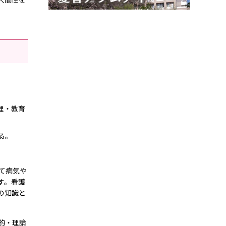
理・教育
る。
。
て病気や
す。看護
の知識と
的・理論