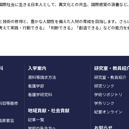
国際社会に生きる日本人として、異文化との共生、国際感覚の涵養など
と技術の修得と、豊かな人間性を備えた人材の育成を目指します。さら
考えて実践・行動できる」「判断できる」「創造できる」などの能力を
科
入学案内
研究室・教員紹
資料等請求方法
研究室・教員紹介
看護学部
研究リンク
看護学研究科
学術リポジトリ
科目等履修
学外リンク
地域貢献・社会貢献
紀要オンライン
記事一覧
結果要旨
お知らせ
学校の先生方へ