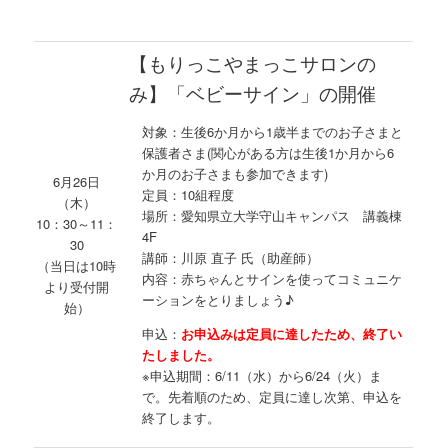
【もりっこやまっこサロンの
み】「ベビーサイン」の開催
対象：生後6か月から1歳半までのお子さまと
保護者さま(関心がある方は生後1か月から6
か月のお子さまも参加できます)
6月26日
定員：10組程度
（木）
場所：愛知県立大学守山キャンパス 講義棟
10：30～11：
4F
30
講師：川原 直子 氏（助産師）
（当日は10時
内容：赤ちゃんとサインを使ってコミュニケ
より受付開
ーションをとりましょう♪
始）
申込：
お申込みは定員に達したため、終了い
たしました。
※申込期間：6/11（水）から6/24（火）ま
で。先着順のため、定員に達し次第、申込を
終了します。