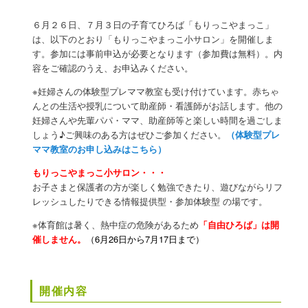
ン
６月２６日、７月３日の子育てひろば「もりっこやまっこ」
は、以下のとおり「もりっこやまっこ小サロン」を開催しま
す。参加には事前申込が必要となります（参加費は無料）。内
容をご確認のうえ、お申込みください。
※妊婦さんの体験型プレママ教室も受け付けています。
赤ちゃ
んとの生活や授乳について助産師・看護師がお話します。他の
妊婦さんや先輩パパ・ママ、助産師等と楽しい時間を過ごしま
しょう♪ご興味のある方はぜひご参加ください。
（体験型プレ
ママ教室のお申し込みはこちら）
もりっこやまっこ小サロン・・・
お子さまと保護者の方が楽しく勉強できたり、遊びながらリフ
レッシュしたりできる情報提供型・参加体験型 の場です。
※
体育館は暑く、熱中症の危険があるため
「自由ひろば」は開
催しません。
（6月26日から7月17日まで）
開催内容