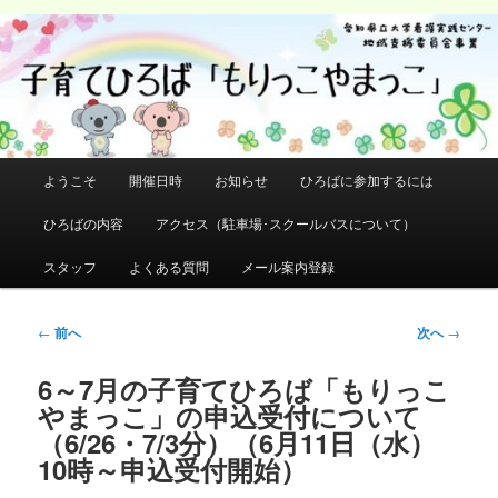
メ
イ
検
ン
索
コ
ン
テ
ン
メ
ようこそ
開催日時
お知らせ
ひろばに参加するには
ツ
イ
へ
ン
ひろばの内容
アクセス（駐車場･スクールバスについて）
移
メ
動
ニ
スタッフ
よくある質問
メール案内登録
ュ
ー
投
←
前へ
次へ
→
稿
ナ
6～7月の子育てひろば「もりっこ
ビ
やまっこ」の申込受付について
ゲ
（6/26・7/3分）（6月11日（水）
ー
10時～申込受付開始）
シ
ョ