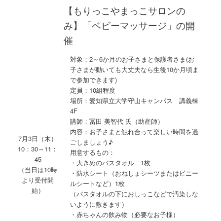
【もりっこやまっこサロンの
み】「ベビーマッサージ」の開
催
対象：2～6か月のお子さまと保護者さま(お
子さまが動いても大丈夫なら生後10か月頃ま
で参加できます)
定員：10組程度
場所：愛知県立大学守山キャンパス 講義棟
4F
講師：冨田 美智代 氏（助産師）
内容：お子さまと触れ合って楽しい時間を過
7月3日（木）
ごしましょう♪
10：30～11：
用意するもの：
45
・大きめのバスタオル 1枚
（当日は10時
・防水シート（おねしょシーツまたはビニー
より受付開
ルシートなど）1枚
始）
（バスタオルの下におしっこなどで汚染しな
いように敷きます）
・赤ちゃんの飲み物（必要なお子様）