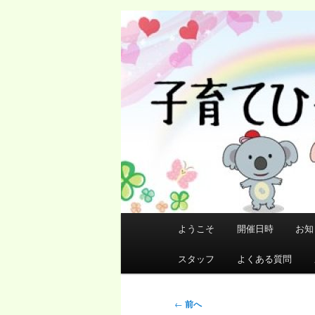
メ
イ
ン
コ
ン
テ
ン
ツ
へ
移
動
メ
ようこそ
開催日時
お知
イ
ン
スタッフ
よくある質問
メ
ニ
投
←
前へ
ュ