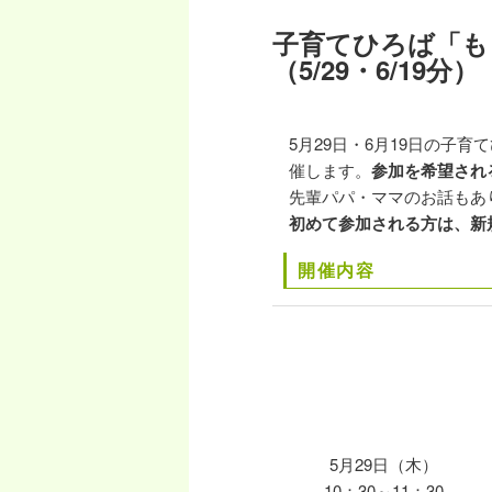
稿
ー
ナ
子育てひろば「も
ビ
（5/29・6/19
ゲ
ー
シ
5月29日・6月19日の
ョ
催します。
参加を希望され
ン
先輩パパ・ママのお話もあ
初めて参加される方は、新
開催内容
5月29日（木）
10：30～11：30