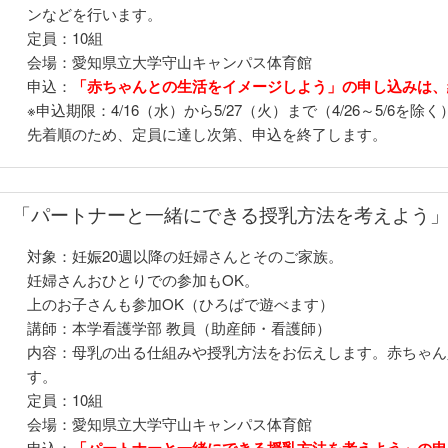
ンなどを行います。
定員：10組
会場：愛知県立大学守山キャンパス体育館
申込：
「赤ちゃんとの生活をイメージしよう」の申し込みは、
※申込期限：4/16（水）から5/27（火）まで（4/26～5/6を除く
先着順のため、定員に達し次第、申込を終了します。
「パートナーと一緒にできる授乳方法を考えよう
対象：妊娠20週以降の妊婦さんとそのご家族。
妊婦さんおひとりでの参加もOK。
上のお子さんも参加OK（ひろばで遊べます）
講師：本学看護学部 教員（助産師・看護師）
内容：母乳の出る仕組みや授乳方法をお伝えします。赤ちゃん
す。
定員：10組
会場：愛知県立大学守山キャンパス体育館
申込：
「パートナーと一緒にできる授乳方法を考えよう」の申