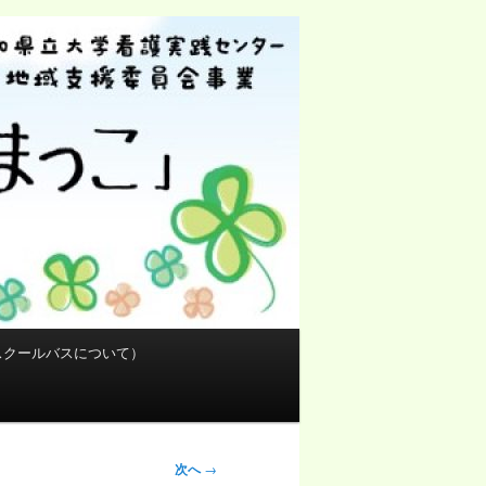
検
索
スクールバスについて）
次へ
→