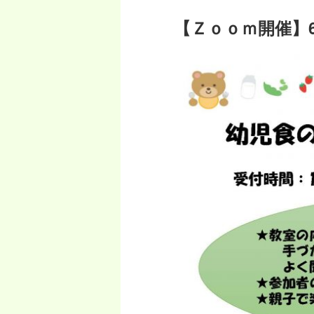
稿
ー
ナ
【Ｚｏｏｍ開催】
ビ
ゲ
ー
シ
ョ
ン