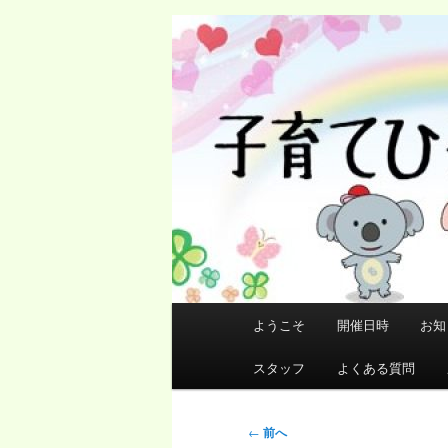
メ
イ
ン
コ
ン
テ
ン
ツ
へ
移
動
メ
ようこそ
開催日時
お知
イ
ン
スタッフ
よくある質問
メ
ニ
投
←
前へ
ュ