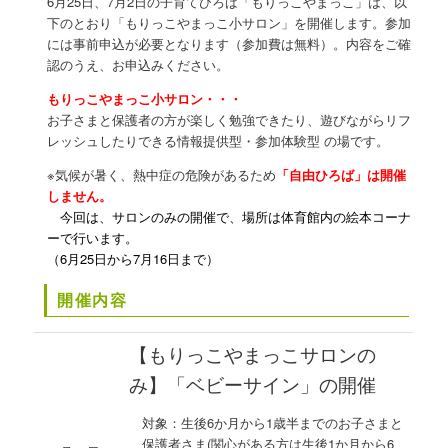
6月25日、7月2日の子育てひろば「もりっこやまっこ」は、以
ン
下のとおり「もりっこやまっこ小サロン」を開催します。参加
には事前申込が必要となります（参加費は無料）。内容をご確
認のうえ、お申込みください。
もりっこやまっこ小サロン・・・
お子さまと保護者の方が楽しく勉強できたり、遊びながらリフ
レッシュしたりできる情報提供型・参加体験型 の場です。
※気候が暑く、熱中症の
危険があるため
「自由ひろば」は開催
しません。
今回は、サロンのみの開催で、場所は体育館内の絵本コーナ
ーで行います。
（6月25日から7月16日まで）
開催内容
【もりっこやまっこサロンの
み】「ベビーサイン」の開催
対象：生後6か月から1歳半までのお子さまと
保護者さま(関心がある方は生後1か月から6