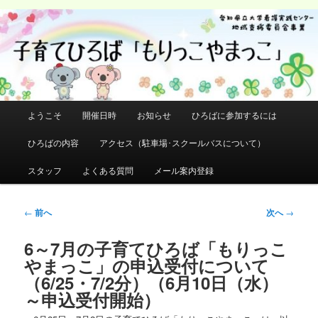
メ
イ
検
ン
索
コ
ン
テ
ン
メ
ようこそ
開催日時
お知らせ
ひろばに参加するには
ツ
イ
へ
ン
ひろばの内容
アクセス（駐車場･スクールバスについて）
移
メ
動
ニ
スタッフ
よくある質問
メール案内登録
ュ
ー
投
←
前へ
次へ
→
稿
ナ
6～7月の子育てひろば「もりっこ
ビ
やまっこ」の申込受付について
ゲ
（6/25・7/2分）（6月10日（水）
ー
～申込受付開始）
シ
ョ