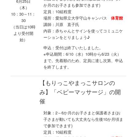
6月25日
か月のお子さまも参加できます)
（木）
定員：10組程度
10：30～11：
場所：愛知県立大学守山キャンパス
体育館
30
講師：川原 直子氏
（当日は10時
内容：赤ちゃんとサインを使ってコミュニケ
より受付開
ーションをとりましょう♪
始）
申込：受付は終了いたしました。
※申込期間：6/10（水）10時から6/23（火）
まで。先着順のため、定員に達し次第、申込
を終了します。
【もりっこやまっこサロンの
み】「ベビーマッサージ」の開
催
対象：2～6か月のお子さまと保護者さま(お
子さまが動いても大丈夫なら生後10か月頃ま
で参加できます)
定員：10組程度