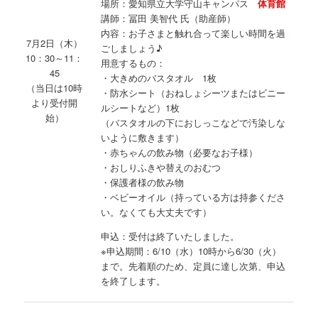
場所：愛知県立大学守山キャンパス
体育館
講師：冨田 美智代 氏（助産師）
内容：お子さまと触れ合って楽しい時間を過
7月2日（木）
ごしましょう♪
10：30～11：
用意するもの：
45
・大きめのバスタオル 1枚
（当日は10時
・防水シート（おねしょシーツまたはビニー
より受付開
ルシートなど）1枚
始）
（バスタオルの下におしっこなどで汚染しな
いように敷きます）
・赤ちゃんの飲み物（必要なお子様）
・おしりふきや替えのおむつ
・保護者様の飲み物
・ベビーオイル（持っている方は持参くださ
い。なくても大丈夫です）
申込：受付は終了いたしました。
※申込期間：6/10（水）10時から6/30（火）
まで。先着順のため、定員に達し次第、申込
を終了します。