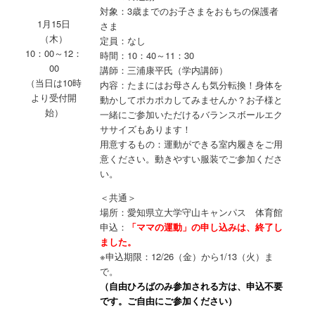
対象：3歳までのお子さまをおもちの保護者
1月15日
さま
（木）
定員：なし
10：00～12：
時間：10：40～11：30
00
講師：三浦康平氏（学内講師）
（当日は10時
内容：たまにはお母さんも気分転換！身体を
より受付開
動かしてポカポカしてみませんか？お子様と
始）
一緒にご参加いただけるバランスボールエク
ササイズもあります！
用意するもの：運動ができる室内履きをご用
意ください。動きやすい服装でご参加くださ
い。
＜共通＞
場所：愛知県立大学守山キャンパス 体育館
申込：
「ママの運動」の申し込みは、終了し
ました。
※申込期限：12/26（金）から1/13（火）ま
で。
（自由ひろばのみ参加される方は、申込不要
です。ご自由にご参加ください）