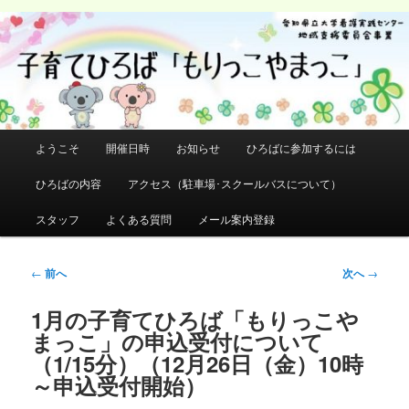
メ
イ
検
ン
索
コ
ン
テ
ン
メ
ようこそ
開催日時
お知らせ
ひろばに参加するには
ツ
イ
へ
ン
ひろばの内容
アクセス（駐車場･スクールバスについて）
移
メ
動
ニ
スタッフ
よくある質問
メール案内登録
ュ
ー
投
←
前へ
次へ
→
稿
ナ
1月の子育てひろば「もりっこや
ビ
まっこ」の申込受付について
ゲ
（1/15分）（12月26日（金）10時
ー
～申込受付開始）
シ
ョ