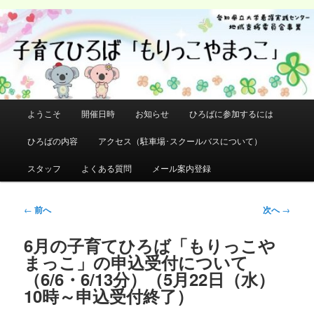
メ
イ
検
ン
索
コ
ン
テ
ン
メ
ようこそ
開催日時
お知らせ
ひろばに参加するには
ツ
イ
へ
ン
ひろばの内容
アクセス（駐車場･スクールバスについて）
移
メ
動
ニ
スタッフ
よくある質問
メール案内登録
ュ
ー
投
←
前へ
次へ
→
稿
ナ
6月の子育てひろば「もりっこや
ビ
まっこ」の申込受付について
ゲ
（6/6・6/13分）（5月22日（水）
ー
10時～申込受付終了）
シ
ョ