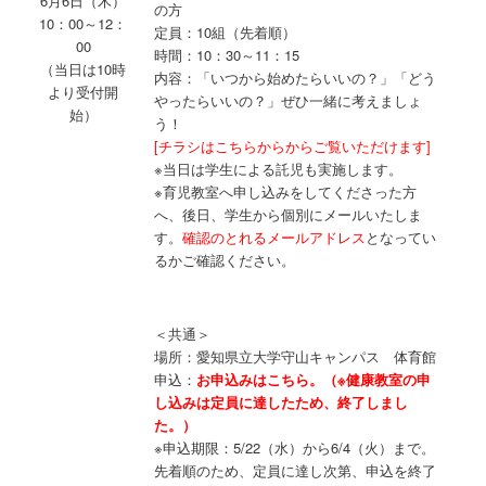
6月6日（木）
の方
10：00～12：
定員：10組（先着順）
00
時間：10：30～11：15
（当日は10時
内容：「いつから始めたらいいの？」「どう
より受付開
やったらいいの？」ぜひ一緒に考えましょ
始）
う！
[チラシはこちらからからご覧いただけます]
※当日は学生による託児も実施します。
※育児教室へ申し込みをしてくださった方
へ、後日、学生から個別にメールいたしま
す。
確認のとれるメールアドレス
となってい
るかご確認ください。
＜共通＞
場所：愛知県立大学守山キャンパス 体育館
申込：
お申込みはこちら。（※健康教室の申
し込みは定員に達したため、終了しまし
た。）
※申込期限：5/22（水）から6/4（火）まで。
先着順のため、定員に達し次第、申込を終了