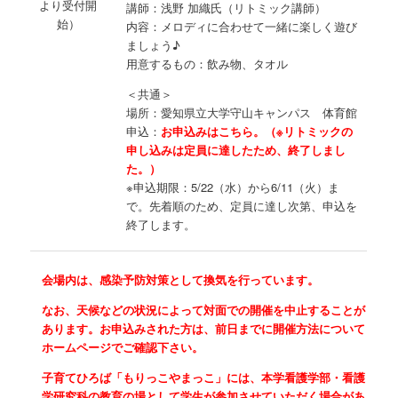
より受付開
講師：浅野 加織氏（リトミック講師）
始）
内容：メロディに合わせて一緒に楽しく遊び
ましょう♪
用意するもの：飲み物、タオル
＜共通＞
場所：愛知県立大学守山キャンパス 体育館
申込：
お申込みはこちら。（※リトミックの
申し込みは定員に達したため、終了しまし
た。）
※申込期限：5/22（水）から6/11（火）ま
で。先着順のため、定員に達し次第、申込を
終了します。
会場内は、感染予防対策として換気を行っています。
なお、天候などの状況によって対面での開催を中止することが
あります。お申込みされた方は、前日までに開催方法について
ホームページでご確認下さい。
子育てひろば「もりっこやまっこ」には、本学看護学部・看護
学研究科の教育の場として学生が参加させていただく場合があ