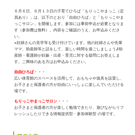
ン
６月６日、６月１３日の子育てひろば「もりっこやまっこ（定
員あり）」は、以下のとおり「自由ひろば」と「もりっこやま
っこサロン」を開催します。参加には事前申込が必要となりま
す（参加費は無料）。内容をご確認のうえ、お申込みくださ
い。
※妊婦さんの見学等も受け付けています。他の妊婦さんや先輩
ママ、助産師等と話をして、楽しい時間を過ごしましょう♪助
産師・看護師が妊娠・出産・育児に対する疑問にお答えしま
す。ご興味のある方はお申込みください。
自由ひろば・・・
広い体育館のスペースを活用して、おもちゃや遊具を設置し、
お子さまと保護者の方が自由にいっしょに楽しんでいただける
場です。
もりっこやまっこサロン・・・
お子さまと保護者の方が楽しく勉強できたり、遊びながらリフ
レッシュしたりできる情報提供型・参加体験型 の場です。